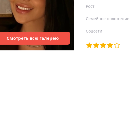
Рост
Семейное положени
Соцсети
Смотреть
всю
галерею