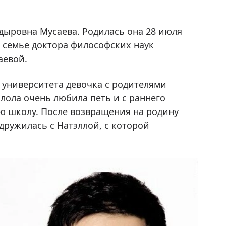
дыровна Мусаева. Родилась она 28 июля
й семье доктора философских наук
аевой.
 университета девочка с родителями
илола очень любила петь и с раннего
ю школу. После возвращения на родину
дружилась с Натэллой, с которой