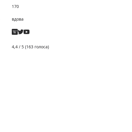
170
е
вдова
4,4
/ 5 (
163
голоса)