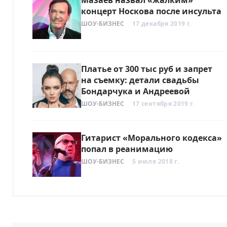
Мазаев назвал «жалким»
концерт Носкова после инсульта
ШОУ-БИЗНЕС
17 декабря 2019 г.
Платье от 300 тыс руб и запрет
на съемку: детали свадьбы
Бондарчука и Андреевой
ШОУ-БИЗНЕС
17 сентября 2019 г.
Гитарист «Морального кодекса»
попал в реанимацию
ШОУ-БИЗНЕС
5 июля 2018 г.