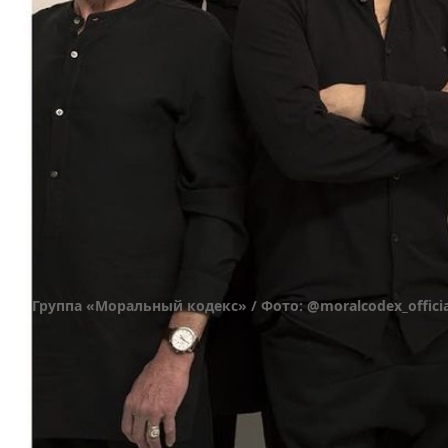
Группа «Моральный кодекс» / Фото: @moralcodex_officia
До этого Павел успел раскрутить несколько усп
звездами советской эстрады, в том числе с Пр