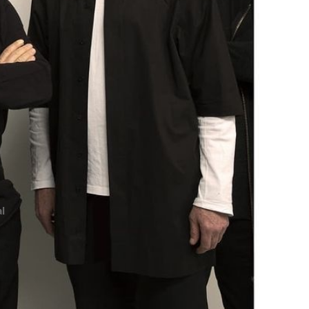
l
ешных групп, поработать с именитыми
имадонной российского шоу-бизнеса
Аллой