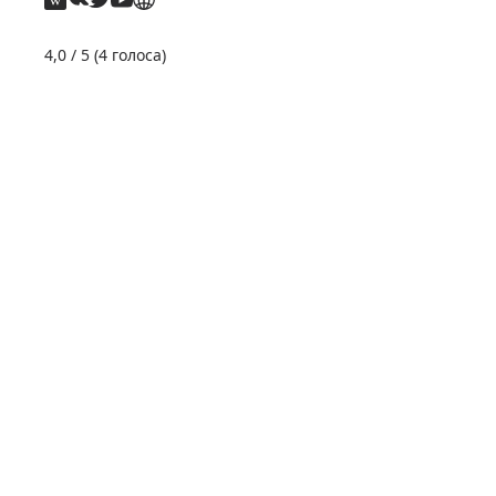
4,0
/ 5 (
4
голоса)