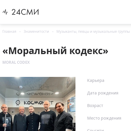
Главная
Знаменитости
Музыканты, певцы и музыкальные группы
«Моральный кодекс»
MORAL CODEX
Карьера
Дата рождения
Возраст
Место рождения
Соцсети