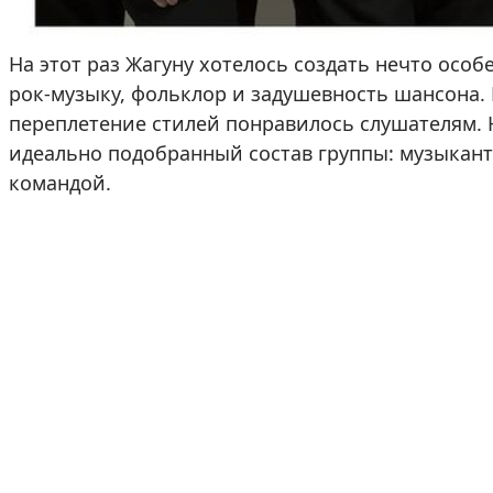
Пугачевой
, а также появиться на украинском т
На этот раз Жагуну хотелось создать нечто особ
рок-музыку, фольклор и задушевность шансона. 
переплетение стилей понравилось слушателям. 
идеально подобранный состав группы: музыкан
командой.