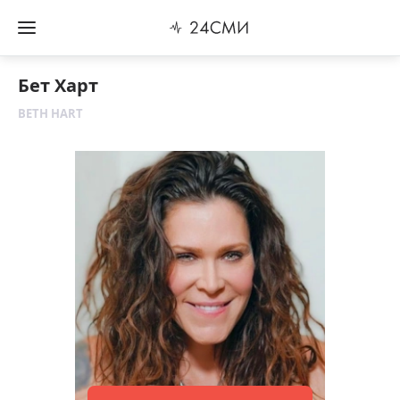
Бет Харт
BETH HART