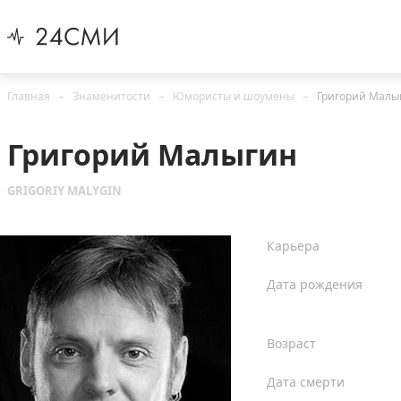
Главная
Знаменитости
Юмористы и шоумены
Григорий Малы
Григорий Малыгин
GRIGORIY MALYGIN
Карьера
Дата рождения
Возраст
Дата смерти