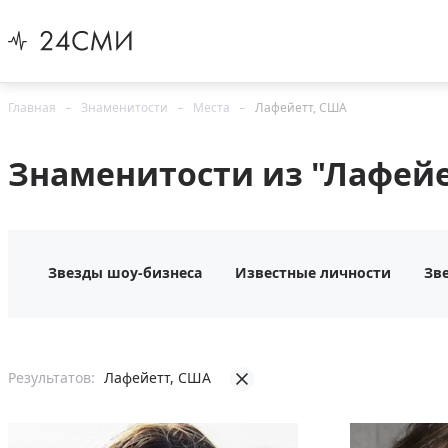
Главная
Знаменитости
Места
Лафейетт, США
Знаменитости из "Лафейе
Звезды шоу-бизнеса
Известные личности
Зв
Результатов:
Лафейетт, США