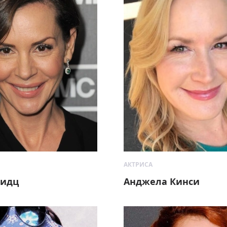
АКТРИСА
видц
Анджела Кинси