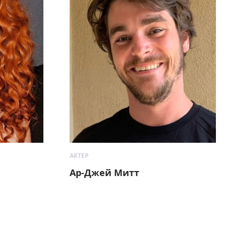
АКТЕР
Ар-Джей Митт