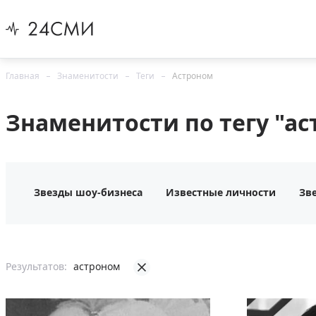
Главная
Знаменитости
Теги
Астроном
Знаменитости по тегу "а
Звезды шоу-бизнеса
Известные личности
Зв
Результатов:
астроном