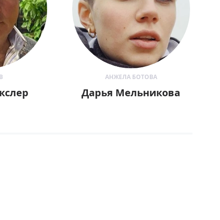
В
АНЖЕЛА БОТОВА
кслер
Дарья Мельникова