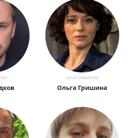
РОВ
АННА ТУМАНОВА
дков
Ольга Гришина