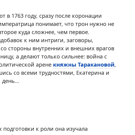
т в 1763 году, сразу после коронации
о императрица понимает, что трон нужно не
второе куда сложнее, чем первое.
вдобавок к ним интриги, заговоры,
 со стороны внутренних и внешних врагов
ницу, а делают только сильнее: война с
политической арене
княжны Таракановой
,
ись со всеми трудностями, Екатерина и
й день…
х подготовки к роли она изучала