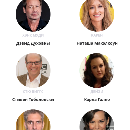
ХЭНК МУДИ
КАРЕН
Дэвид Духовны
Наташа Макэлхоун
СТЮ БИГГС
ДЕЙЗИ
Стивен Тоболовски
Карла Галло