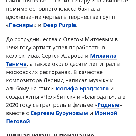
самостоятельно освоил гитару и клавишные
помимо основного класса баяна, а
вдохновение черпал в творчестве групп
«
Песняры
» и
Deep Purple
.
До сотрудничества с Олегом Митяевым в
1998 году артист успел поработать в
коллективах Сергея Азарова и
Михаила
Танича
, а также около десяти лет играл в
московских ресторанах. В качестве
композитора Леонид написал музыку к
альбому на стихи
Иосифа Бродского
и
создал хиты «Челябинск» и «Благодать», а в
2020 году сыграл роль в фильме «
Родные
»
вместе с
Сергеем Буруновым
и
Ириной
Пеговой
.
Личная жизнь и признание