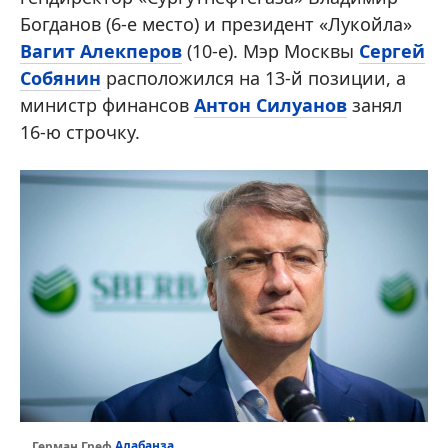
Богданов (6-е место) и президент «Лукойла»
Вагит Алекперов
(10-е). Мэр Москвы
Сергей
Собянин
расположился на 13-й позиции, а
министр финансов
Антон Силуанов
занял
16-ю строчку.
Алабанза
Герман Греф,