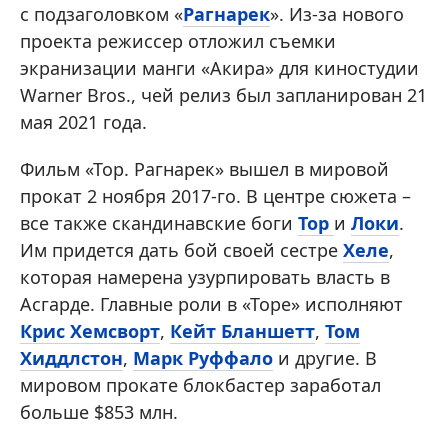
с подзаголовком «
Рагнарек
». Из-за нового
проекта режиссер отложил съемки
экранизации манги «Акира» для киностудии
Warner Bros., чей релиз был запланирован 21
мая 2021 года.
Фильм «Тор. Рагнарек» вышел в мировой
прокат 2 ноября 2017-го. В центре сюжета –
все также скандинавские боги
Тор
и
Локи
.
Им придется дать бой своей сестре
Хеле
,
которая намерена узурпировать власть в
Асгарде. Главные роли в «Торе» исполняют
Крис Хемсворт
,
Кейт Бланшетт
,
Том
Хиддлстон
,
Марк Руффало
и другие. В
мировом прокате блокбастер заработал
больше $853 млн.