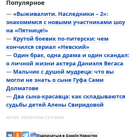
Популярное
—
«Выживалити. Наследники – 2»:
знакомимся с новыми участниками шоу
на «Пятнице!»
—
Крутой боевик по-питерски: чем
кончился сериал «Невский»
—
Один брак, одна драма и один скандал:
о личной жизни актера Даниэля Вегаса
—
Мальчик с душой мудреца: что вы
могли не знать о сыне Гуфа Сами
Долматове
—
Два сына-красавца: как складываются
судьбы детей Алены Свиридовой
АВТОР:
ЕКАТЕРИНА СЕРГЕЕВА
Подписаться в Google Новостях