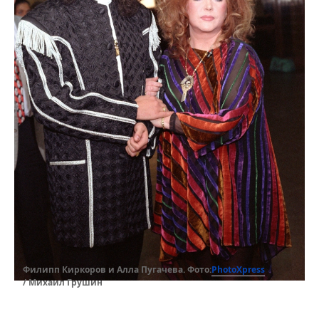
PhotoXpress
Филипп Киркоров и Алла Пугачева. Фото:
/ Михаил Грушин