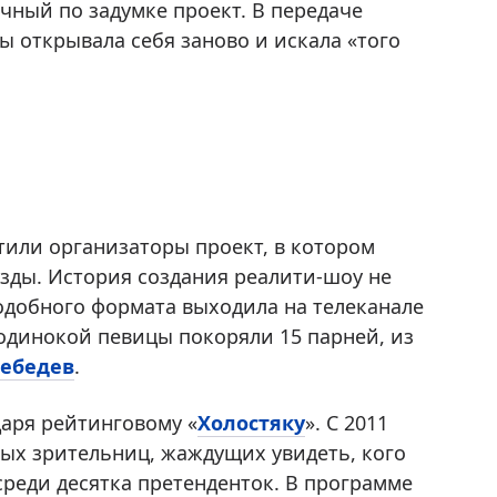
ичный по задумке проект. В передаче
ы открывала себя заново и искала «того
тили организаторы проект, в котором
зды. История создания реалити-шоу не
одобного формата выходила на телеканале
 одинокой певицы покоряли 15 парней, из
Лебедев
.
даря рейтинговому «
Холостяку
». С 2011
ных зрительниц, жаждущих увидеть, кого
реди десятка претенденток. В программе