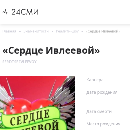
Главная
Знаменитости
Реалити-шоу
«Сердце Ивлеевой»
«Сердце Ивлеевой»
SERDTSE IVLEEVOY
Карьера
Дата рождения
Дата смерти
Место рождения