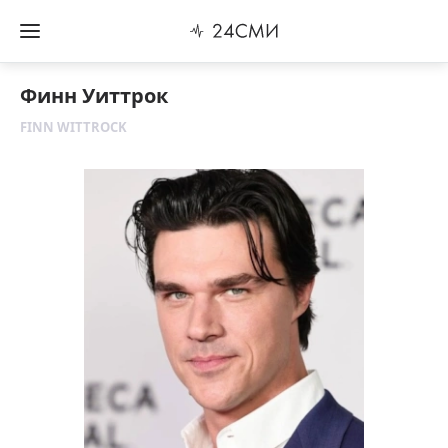
Финн Уиттрок
FINN WITTROCK