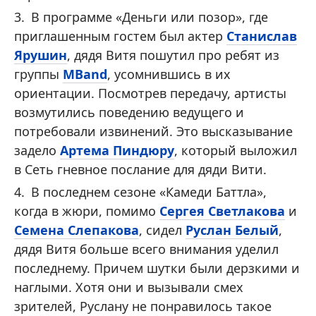
В программе «Деньги или позор», где
приглашенным гостем был актер
Станислав
Ярушин
, дядя Витя пошутил про ребят из
группы
MBand
, усомнившись в их
ориентации. Посмотрев передачу, артисты
возмутились поведению ведущего и
потребовали извинений. Это высказывание
задело
Артема Пиндюру
, который выложил
в Сеть гневное послание для дяди Вити.
В последнем сезоне «Камеди Баттла»,
когда в жюри, помимо
Сергея Светлакова
и
Семена Слепакова
, сидел
Руслан Белый
,
дядя Витя больше всего внимания уделил
последнему. Причем шутки были дерзкими и
наглыми. Хотя они и вызывали смех
зрителей, Руслану не понравилось такое