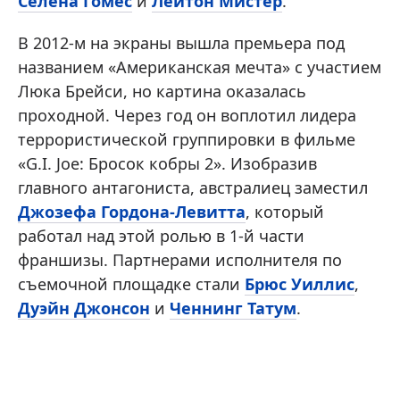
Селена Гомес
и
Лейтон Мистер
.
В 2012-м на экраны вышла премьера под
названием «Американская мечта» с участием
Люка Брейси, но картина оказалась
проходной. Через год он воплотил лидера
террористической группировки в фильме
«G.I. Joe: Бросок кобры 2». Изобразив
главного антагониста, австралиец заместил
Джозефа Гордона-Левитта
, который
работал над этой ролью в 1-й части
франшизы. Партнерами исполнителя по
съемочной площадке стали
Брюс Уиллис
,
Дуэйн Джонсон
и
Ченнинг Татум
.