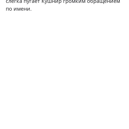
слегка пугает Кушнир громким обращением
по имени.