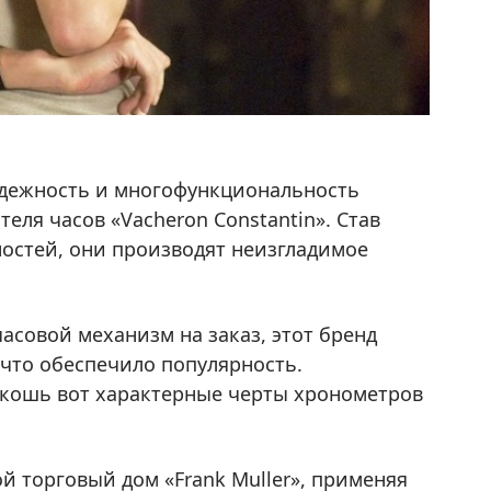
адежность и многофункциональность
ля часов «Vacheron Constantin». Став
стей, они производят неизгладимое
асовой механизм на заказ, этот бренд
 что обеспечило популярность.
скошь вот характерные черты хронометров
й торговый дом «Frank Muller», применяя