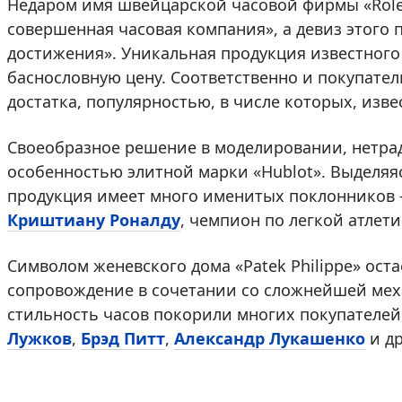
Недаром имя швейцарской часовой фирмы «Role
совершенная часовая компания», а девиз этого 
достижения». Уникальная продукция известного
баснословную цену. Соответственно и покупате
достатка, популярностью, в числе которых, изв
Своеобразное решение в моделировании, нетр
особенностью элитной марки «Hublot». Выделя
продукция имеет много именитых поклонников –
Криштиану Роналду
, чемпион по легкой атлети
Символом женевского дома «Patek Philippe» ост
сопровождение в сочетании со сложнейшей мех
стильность часов покорили многих покупателей,
Лужков
,
Брэд Питт
,
Александр Лукашенко
и др