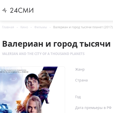
Главная
Кино
Фильмы
Валериан и город тысячи планет (2017)
Валериан и город тысячи 
VALERIAN AND THE CITY OF A THOUSAND PLANETS
Жанр
Страна
Год
Дата премьеры в РФ