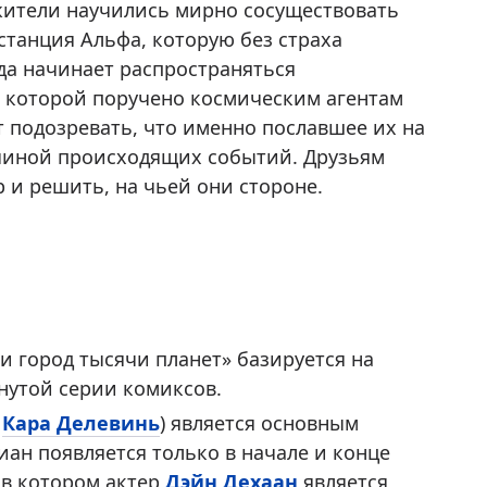
 жители научились мирно сосуществовать
станция Альфа, которую без страха
да начинает распространяться
 которой поручено космическим агентам
 подозревать, что именно пославшее их на
ичиной происходящих событий. Друзьям
 и решить, на чьей они стороне.
 город тысячи планет» базируется на
нутой серии комиксов.
т
Кара Делевинь
) является основным
иан появляется только в начале и конце
 в котором актер
Дэйн Дехаан
является