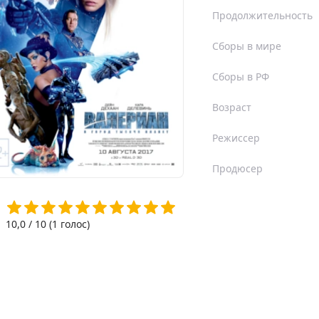
Продолжительность
Сборы в мире
Сборы в РФ
Возраст
Режиссер
Продюсер
10,0
/ 10 (
1
голос)