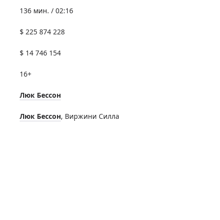
136 мин. / 02:16
$ 225 874 228
$ 14 746 154
16+
Люк Бессон
Люк Бессон
,
Виржини Силла