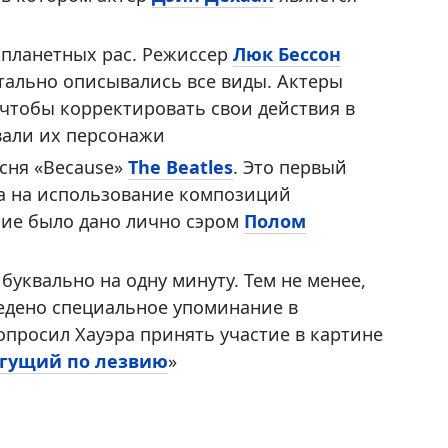
опланетных рас. Режиссер
Люк Бессон
етально описывались все виды. Актеры
чтобы корректировать свои действия в
вали их персонажи
сня «Because»
The Beatles
. Это первый
ва на использование композиций
ние было дано лично сэром
Полом
уквально на одну минуту. Тем не менее,
едено специальное упоминание в
просил Хауэра принять участие в картине
гущий по лезвию
»