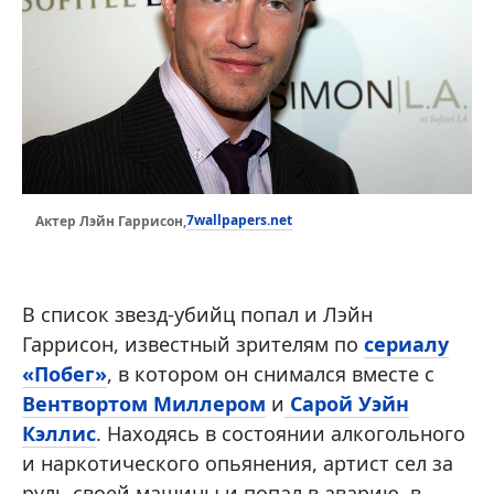
7wallpapers.net
Актер Лэйн Гаррисон,
В список звезд-убийц попал и Лэйн
Гаррисон, известный зрителям по
сериалу
«Побег»
, в котором он снимался вместе с
Вентвортом Миллером
и
Сарой Уэйн
Кэллис
. Находясь в состоянии алкогольного
и наркотического опьянения, артист сел за
руль своей машины и попал в аварию, в