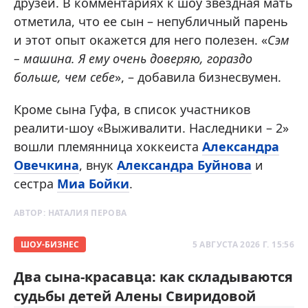
друзей. В комментариях к шоу звездная мать
отметила, что ее сын – непубличный парень
и этот опыт окажется для него полезен. «
Сэм
– машина. Я ему очень доверяю, гораздо
больше, чем себе
», – добавила бизнесвумен.
Кроме сына Гуфа, в список участников
реалити-шоу «Выживалити. Наследники – 2»
вошли племянница хоккеиста
Александра
Овечкина
, внук
Александра Буйнова
и
сестра
Миа Бойки
.
АВТОР:
НАТАЛИЯ ПЕРОВА
ШОУ-БИЗНЕС
5 АВГУСТА 2026 Г. 15:56
Два сына-красавца: как складываются
судьбы детей Алены Свиридовой