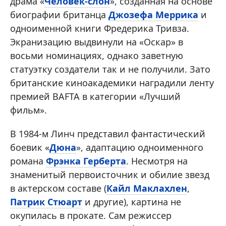
драма «
Человек-слон
», созданная на основе
биографии британца
Джозефа Меррика
и
одноименной книги Фредерика Тривза.
Экранизацию выдвинули на «Оскар» в
восьми номинациях, однако заветную
статуэтку создатели так и не получили. Зато
британские киноакадемики наградили ленту
премией BAFTA в категории «Лучший
фильм».
В 1984-м Линч представил фантастический
боевик «
Дюна
», адаптацию одноименного
романа
Фрэнка Герберта
. Несмотря на
знаменитый первоисточник и обилие звезд
в актерском составе (
Кайл Маклахлен
,
Патрик Стюарт
и другие), картина не
окупилась в прокате. Сам режиссер