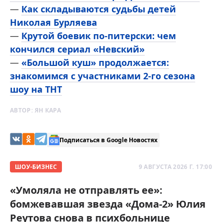
—
Как складываются судьбы детей
Николая Бурляева
—
Крутой боевик по-питерски: чем
кончился сериал «Невский»
—
«Большой куш» продолжается:
знакомимся с участниками 2-го сезона
шоу на ТНТ
АВТОР:
ЯН КАРА
Подписаться в Google Новостях
ШОУ-БИЗНЕС
9 АВГУСТА 2026 Г. 17:00
«Умоляла не отправлять ее»:
бомжевавшая звезда «Дома-2» Юлия
Реутова снова в психбольнице