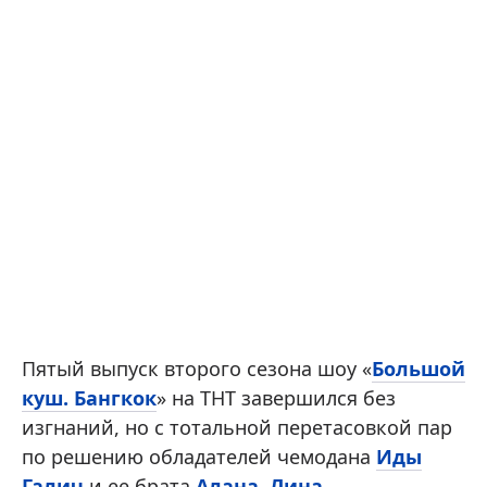
Пятый выпуск второго сезона шоу «
Большой
куш. Бангкок
» на ТНТ завершился без
изгнаний, но с тотальной перетасовкой пар
по решению обладателей чемодана
Иды
Галич
и ее брата
Алана
.
Лина