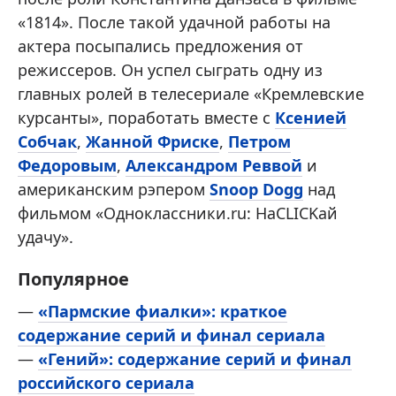
«1814». После такой удачной работы на
актера посыпались предложения от
режиссеров. Он успел сыграть одну из
главных ролей в телесериале «Кремлевские
курсанты», поработать вместе с
Ксенией
Собчак
,
Жанной Фриске
,
Петром
Федоровым
,
Александром Реввой
и
американским рэпером
Snoop Dogg
над
фильмом «Одноклассники.ru: НаCLICKай
удачу».
Популярное
—
«Пармские фиалки»: краткое
содержание серий и финал сериала
—
«Гений»: содержание серий и финал
российского сериала