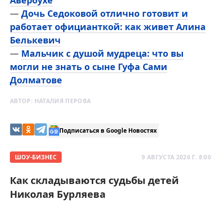
Авербухе
—
Дочь Седоковой отлично готовит и
работает официанткой: как живет Алина
Белькевич
—
Мальчик с душой мудреца: что вы
могли не знать о сыне Гуфа Сами
Долматове
АВТОР:
НАТАЛИЯ ПЕРОВА
Подписаться в Google Новостях
ШОУ-БИЗНЕС
9 АВГУСТА 2026 Г. 8:00
Как складываются судьбы детей
Николая Бурляева