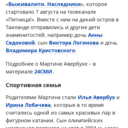
«
Выживалити. Наследники
», которое
стартовало 7 августа на телеканале
«Пятница!». Вместе с ним на дикий остров в
Таиланде отправились и другие дети
знаменитостей, например дочь
Анны
Седоковой
, сын
Виктора Логинова
и дочь
Владимира Кристовского
.
Подробнее о Мартине Авербухе – в
материале
24СМИ
.
Спортивная семья
Родителями Мартина стали
Илья Авербух
и
Ирина Лобачева
, которые в то время
считались одной из самых красивых пар в
фигурном катании. Сын олимпийских
чемпионов появился на свет в 2004-м, когда