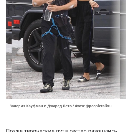
Валерия Кауфман и Джаред Лето / Фото: @peopletalkru
Позже творческие пути сестер разошлись.