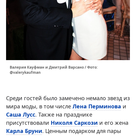
Валерия Кауфман и Дмитрий Варсано / Фото:
@valerykaufman
Среди гостей было замечено немало звезд из
мира моды, в том числе
Лена Перминова
и
Саша Лусс
. Также на празднике
присутствовали
Николя Саркози
и его жена
Карла Бруни
. Ценным подарком для пары