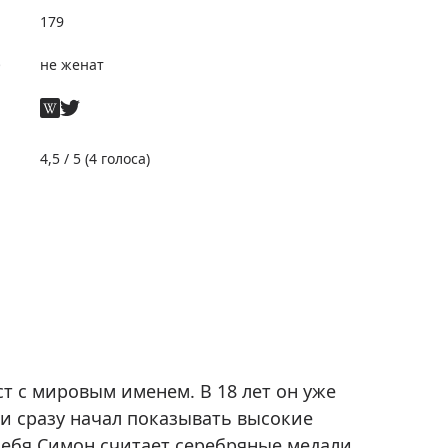
179
е
не женат
4,5
/ 5 (
4
голоса)
 с мировым именем. В 18 лет он уже
и сразу начал показывать высокие
себя Симон считает серебряные медали