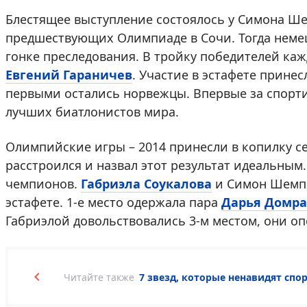
Блестящее выступление состоялось у Симона Ше
предшествующих Олимпиаде в Сочи. Тогда немец
гонке преследования. В тройку победителей ка
Евгений Гараничев
. Участие в эстафете принес
первыми остались норвежцы. Впервые за спорт
лучших биатлонистов мира.
Олимпийские игры – 2014 принесли в копилку с
расстроился и назвал этот результат идеальным.
чемпионов.
Габриэла Соукалова
и Симон Шемпп
эстафете. 1-е место одержала пара
Дарья Домра
Габриэлой довольствовались 3-м местом, они опо
Читайте также
7 звезд, которые ненавидят спо