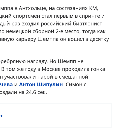
мппа в Антхольце, на состязаниях КМ,
кий спортсмен стал первым в спринте и
ждый раз входил российский биатлонист
ло немецкой сборной 2-е место, тогда как
ивную карьеру Шемппа он вошел в десятку
еребряную награду. Но Шемпп не
 В том же году в Москве проходила гонка
 участвовали парой в смешанной
чева
и
Антон Шипулин
. Симон с
здали на 24,6 сек.
рт