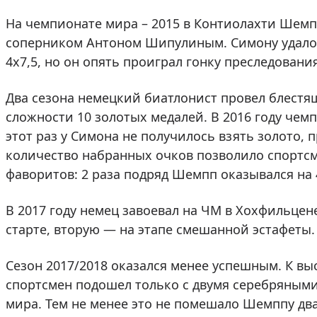
На чемпионате мира – 2015 в Контиолахти Шемп
соперником Антоном Шипулиным. Симону удалос
4х7,5, но он опять проиграл гонку преследован
Два сезона немецкий биатлонист провел блестящ
сложности 10 золотых медалей. В 2016 году чем
этот раз у Симона не получилось взять золото,
количество набранных очков позволило спортсм
фаворитов: 2 раза подряд Шемпп оказывался на 
В 2017 году немец завоевал на ЧМ в Хохфильцен
старте, вторую — на этапе смешанной эстафеты.
Сезон 2017/2018 оказался менее успешным. К в
спортсмен подошел только с двумя серебряными
мира. Тем не менее это не помешало Шемппу д