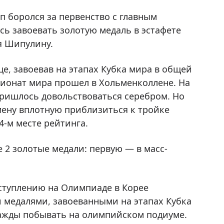
п боролся за первенство с главным
ь завоевать золотую медаль в эстафете
ия Шипулину.
е, завоевав на этапах Кубка мира в общей
пионат мира прошел в Хольменколлене. На
 пришлось довольствоваться серебром. Но
ену вплотную приблизиться к тройке
4-м месте рейтинга.
е 2 золотые медали: первую — в масс-
ыступлению на Олимпиаде в Корее
 медалями, завоеванными на этапах Кубка
важды побывать на олимпийском подиуме.