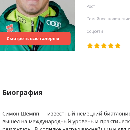
Рост
Семейное положени
Соцсети
Смотреть
всю
галерею
Биография
Симон Шемпп — известный немецкий биатлонист
вышел на международный уровень и практическ
результаты. В копилке наград важнейшими для 