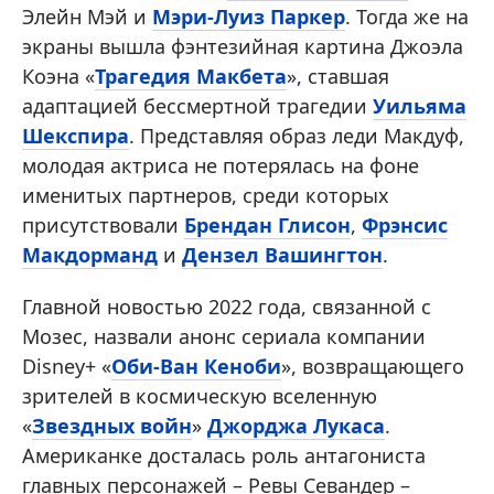
Элейн Мэй и
Мэри-Луиз Паркер
. Тогда же на
экраны вышла фэнтезийная картина Джоэла
Коэна «
Трагедия Макбета
», ставшая
адаптацией бессмертной трагедии
Уильяма
Шекспира
. Представляя образ леди Макдуф,
молодая актриса не потерялась на фоне
именитых партнеров, среди которых
присутствовали
Брендан Глисон
,
Фрэнсис
Макдорманд
и
Дензел Вашингтон
.
Главной новостью 2022 года, связанной с
Мозес, назвали анонс сериала компании
Disney+ «
Оби-Ван Кеноби
», возвращающего
зрителей в космическую вселенную
«
Звездных войн
»
Джорджа Лукаса
.
Американке досталась роль антагониста
главных персонажей – Ревы Севандер –