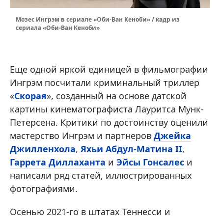
Мозес Ингрэм в сериале «Оби-Ван Кеноби» / кадр из
сериала «Оби-Ван Кеноби»
Еще одной яркой единицей в фильмографии
Ингрэм посчитали криминальный триллер
«
Скорая
», созданный на основе датской
картины кинематографиста Лауритса Мунк-
Петерсена. Критики по достоинству оценили
мастерство Ингрэм и партнеров
Джейка
Джилленхола
,
Яхьи Абдул-Матина II
,
Гаррета Диллаханта
и
Эйсы Гонсалес
и
написали ряд статей, иллюстрированных
фотографиями.
Осенью 2021-го в штатах Теннесси и