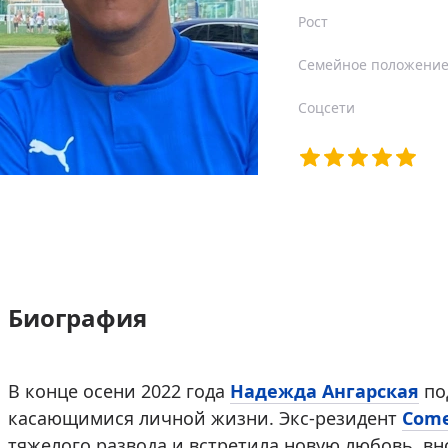
Рост
Семейное положени
Соцсети
Биография
В конце осени 2022 года
Надежда Ангарская
по
касающимися личной жизни. Экс-резидент
Com
тяжелого развода и встретила новую любовь, в