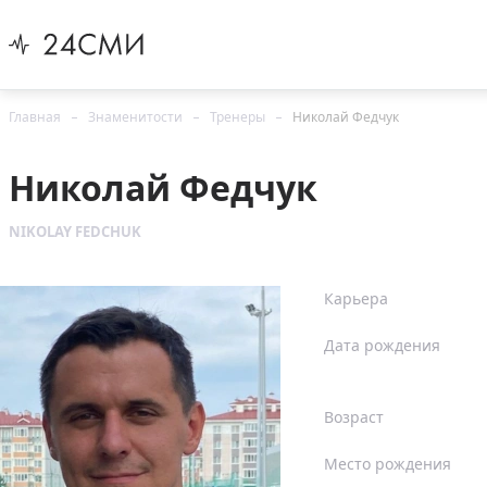
Главная
Знаменитости
Тренеры
Николай Федчук
Николай Федчук
NIKOLAY FEDCHUK
Карьера
Дата рождения
Возраст
Место рождения