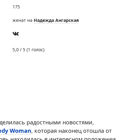
175
е
женат на
​Надежда Ангарская
5,0
/ 5 (
1
голос)
делилась радостными новостями,
edy Woman
, которая наконец отошла от
новь находилась в интересном положении.