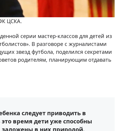
и футбола имени Юрия Коноплева и
жность тренера по технике молодой
ФК ЦСКА.
денной серии мастер-классов для детей из
тболистов». В разговоре с журналистами
ущих звезд футбола, поделился секретами
советов родителям, планирующим отдавать
ебенка следует приводить в
 это время дети уже способны
е заложены в них природой.