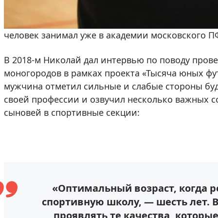
деятельность, в 2011-м пополнив ряды академи
задержавшись там на четыре года. В 2015-м дол
человек занимал уже в академии московского П
В 2018-м Николай дал интервью по поводу прове
моногородов в рамках проекта «Тысяча юных фу
мужчина отметил сильные и слабые стороны буд
своей профессии и озвучил несколько важных 
сыновей в спортивные секции:
«Оптимальный возраст, когда р
спортивную школу, — шесть лет. В
проявлять те качества, которы