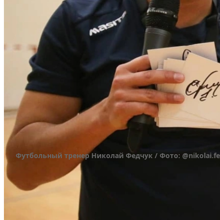
Футбольный тренер Николай Федчук / Фото: @nikolai.f
Последний матч в качестве хавбека, окончивший
он отыграл 25 октября 2009-го с «Уфой». После 