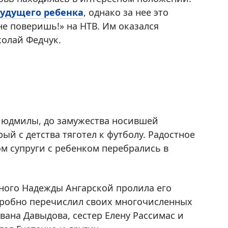
будущего ребенка
, однако за нее это
е поверишь!» на НТВ. Им оказался
олай Федчук.
 Людмилы, до замужества носившей
й с детства тяготел к футболу. Радостное
м супруги с ребенком перебрались в
ного Надежды Ангарской пролила его
одробно перечислил своих многочисленных
вана Давыдова, сестер Елену Рассимас и