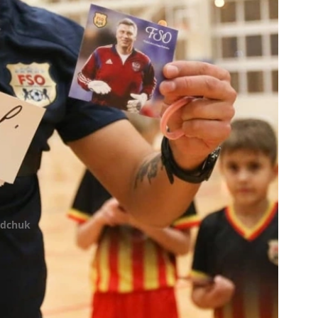
edchuk
ся поражением его команды со счетом 2:3,
парень с головой ушел в тренерскую