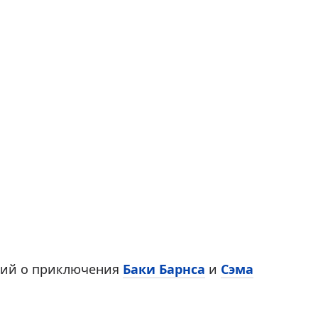
щий о приключения
Баки Барнса
и
Сэма