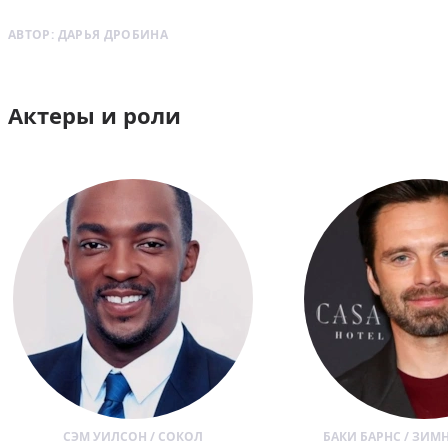
АВТОР:
ДАРЬЯ ДРОБИНА
Актеры и роли
СЭМ УИЛСОН / СОКОЛ
БАКИ БАРНС / ЗИМ