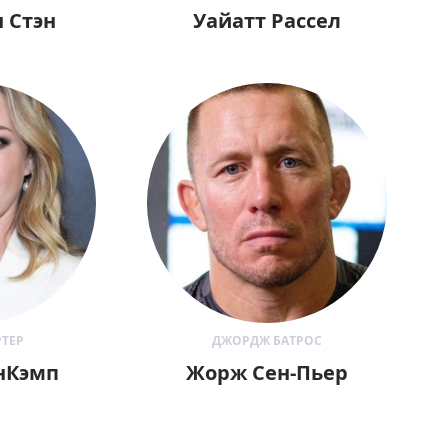
 Стэн
Уайатт Рассел
ТЕР
ДЖОРДЖ БАТРОС
нКэмп
Жорж Сен-Пьер