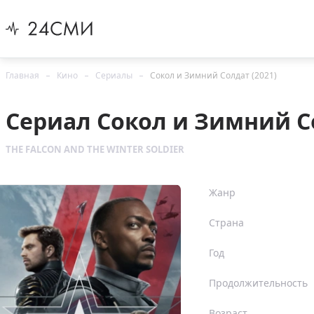
Главная
Кино
Сериалы
Сокол и Зимний Солдат (2021)
Сериал Сокол и Зимний Со
THE FALCON AND THE WINTER SOLDIER
Жанр
Страна
Год
Продолжительность
Возраст