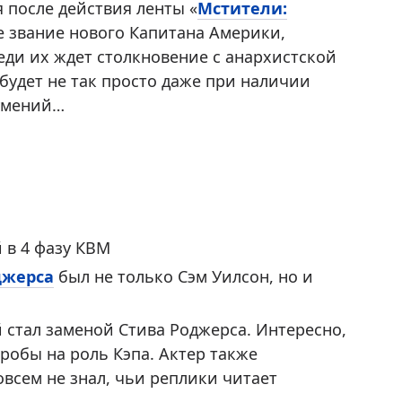
 после действия ленты «
Мстители:
ее звание нового Капитана Америки,
еди их ждет столкновение с анархистской
будет не так просто даже при наличии
 умений…
 в 4 фазу КВМ
джерса
был не только Сэм Уилсон, но и
 стал заменой Стива Роджерса. Интересно,
пробы на роль Кэпа. Актер также
совсем не знал, чьи реплики читает