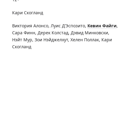
Кари Скогланд
Виктория Алонсо
,
Луис Д’Эспозито
,
Кевин Файги
,
Сара Финн
,
Дерек Колстад
,
Дэвид Минковски
,
Нэйт Мур
,
Зои Нэйджелхут
,
Хелен Поллак
,
Кари
Скогланд