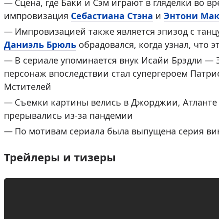
Сцена, где Баки и Сэм играют в гляделки во в
импровизация
Себастиана Стэна
и
Энтони Ма
Импровизацией также является эпизод с танц
Даниэль Брюль
обрадовался, когда узнал, что 
В сериале упоминается внук Исайи Брэдли — 
персонаж впоследствии стал супергероем Патр
Мстителей
Съемки картины велись в Джорджии, Атланте 
прерывались из-за пандемии
По мотивам сериала была выпущена серия ви
Трейлеры и тизеры