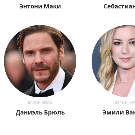
Энтони Маки
Себастиан
БАРОН ЗЕМО
ШЕРОН КАР
Даниэль Брюль
Эмили Ва