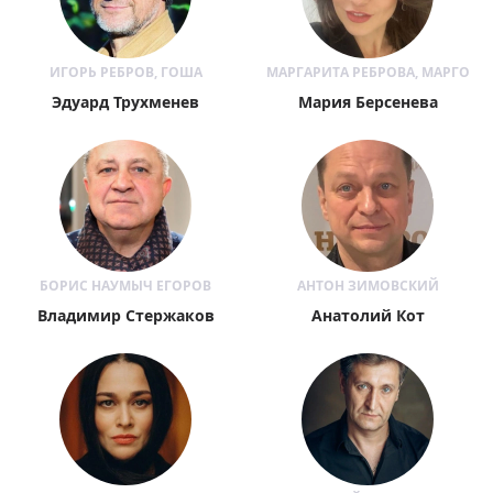
ИГОРЬ РЕБРОВ, ГОША
МАРГАРИТА РЕБРОВА, МАРГО
Эдуард Трухменев
Мария Берсенева
БОРИС НАУМЫЧ ЕГОРОВ
АНТОН ЗИМОВСКИЙ
Владимир Стержаков
Анатолий Кот