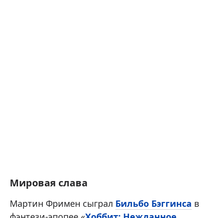
Мировая слава
Мартин Фримен сыграл
Бильбо Бэггинса
в
фэнтези-эпопее «
Хоббит: Нежданное