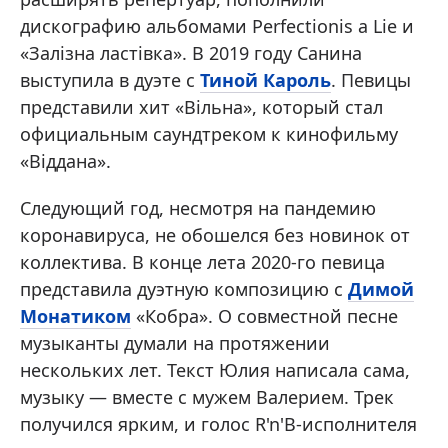
дискографию альбомами Perfectionis a Lie и
«Залізна ластівка». В 2019 году Санина
выступила в дуэте с
Тиной Кароль
. Певицы
представили хит «Вільна», который стал
официальным саундтреком к кинофильму
«Віддана».
Следующий год, несмотря на пандемию
коронавируса, не обошелся без новинок от
коллектива. В конце лета 2020-го певица
представила дуэтную композицию с
Димой
Монатиком
«Кобра». О совместной песне
музыканты думали на протяжении
нескольких лет. Текст Юлия написала сама,
музыку — вместе с мужем Валерием. Трек
получился ярким, и голос R'n'B-исполнителя