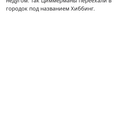
недугом. Так Циммерманы переехали в
городок под названием Хиббинг.