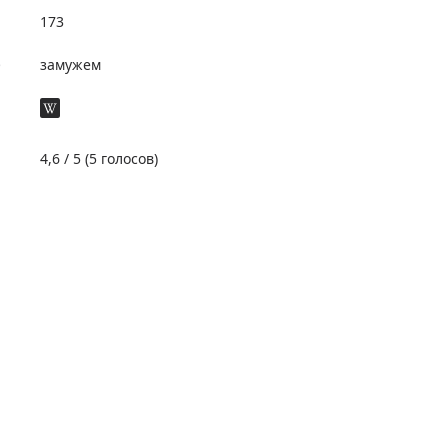
173
е
замужем
4,6
/ 5 (
5
голосов)