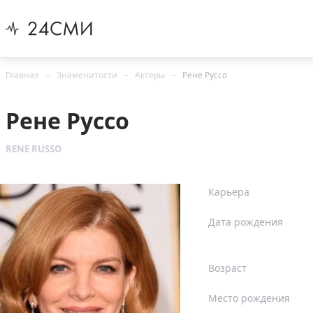
Главная
Знаменитости
Актеры
Рене Руссо
Рене Руссо
RENE RUSSO
Карьера
Дата рождения
Возраст
Место рождения