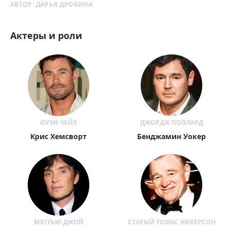
АВТОР:
ДАРЬЯ ДРОБИНА
Актеры и роли
ОУЭН ЧЕЙЗ
ДЖОРДЖ ПОЛЛАРД
Крис Хемсворт
Бенджамин Уокер
МЭТТЬЮ ДЖОЙ
СТАРЫЙ ТОМАС НИКЕРСОН