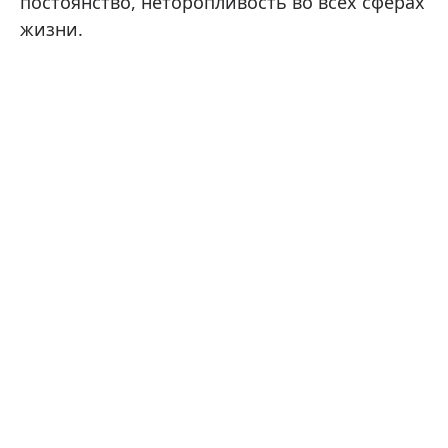
постоянство, неторопливость во всех сферах
жизни.