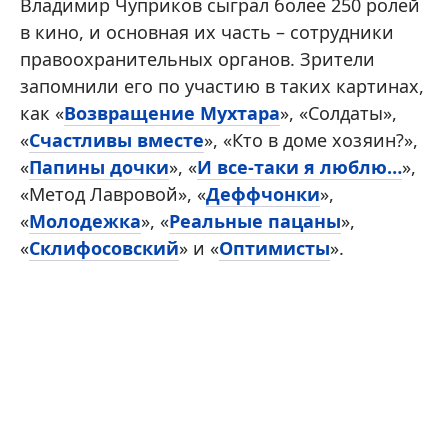
Владимир Чуприков сыграл более 250 ролей
в кино, и основная их часть – сотрудники
правоохранительных органов. Зрители
запомнили его по участию в таких картинах,
как «
Возвращение Мухтара
», «Солдаты»,
«
Счастливы вместе
», «Кто в доме хозяин?»,
«
Папины дочки
», «
И все-таки я люблю…
»,
«Метод Лавровой», «
Деффчонки
»,
«
Молодежка
», «
Реальные пацаны
»,
«
Склифосовский
» и «
Оптимисты
».