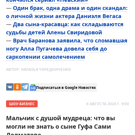
—
Один брак, одна драма и один скандал:
о личной жизни актера Даниэля Вегаса
—
Два сына-красавца: как складываются
судьбы детей Алены Свиридовой
—
Врач Баранова заявила, что сломавшая
ногу Алла Пугачева довела себя до
саркопении самолечением
АВТОР:
НАТАЛЬЯ ЧЕРЕДНИЧЕНКО
Подписаться в Google Новостях
ШОУ-БИЗНЕС
6 АВГУСТА 2026 Г. 9:00
Мальчик с душой мудреца: что вы
могли не знать о сыне Гуфа Сами
Долматове