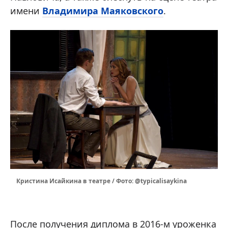
имени
Владимира Маяковского
.
Кристина Исайкина ‌в театре / Фото: @typicalisaykina
После получения диплома в 2016-м уроженка