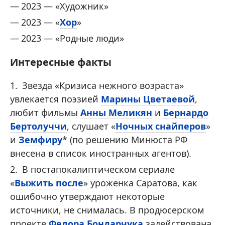
2023 — «Художник»
2023 — «
Хор
»
2023 — «Родные люди »
Интересные факты
Звезда «Кризиса нежного возраста»
увлекается поэзией
Марины Цветаевой
,
любит фильмы
Анны Меликян
и
Бернардо
Бертолуччи
, слушает «
Ночных снайперов
»
и
Земфиру
* (по решению Минюста РФ
внесена в список иностранных агентов).
В постапокалиптическом сериале
«
Выжить после
» уроженка Саратова, как
ошибочно утверждают некоторые
источники, не снималась. В продюсерском
проекте
Федора Бондарчука
задействована