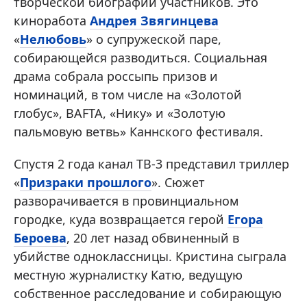
творческой биографии участников. Это
киноработа
Андрея Звягинцева
«
Нелюбовь
» о супружеской паре,
собирающейся разводиться. Социальная
драма собрала россыпь призов и
номинаций, в том числе на «Золотой
глобус», BAFTA, «Нику» и «Золотую
пальмовую ветвь» Каннского фестиваля.
Спустя 2 года канал ТВ-3 представил триллер
«
Призраки прошлого
». Сюжет
разворачивается в провинциальном
городке, куда возвращается герой
Егора
Бероева
, 20 лет назад обвиненный в
убийстве одноклассницы. Кристина сыграла
местную журналистку Катю, ведущую
собственное расследование и собирающую