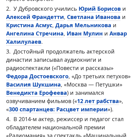
У Дубровского учились
Юрий Борисов
и
Алексей Франдетти
,
Светлана Иванова
и
Кристина Асмус
,
Дарья Мельникова
и
Ангелина Стречина
,
Иван Мулин
и
Анвар
Халилулаев
.
Достойный продолжатель актерской
династии записывал аудиокниги и
радиоспектакли («Повести и рассказы»
Федора Достоевского
, «До третьих петухов»
Василия Шукшина
, «Москва — Петушки»
Венедикта Ерофеева
) и занимался
озвучиванием фильмов («
12 лет рабства
»,
«
300 спартанцев: Расцвет империи
»).
В 2014-м актер, режиссер и педагог стал
обладателем национальной премии
«Радиомания» за спектакль «Машинальный