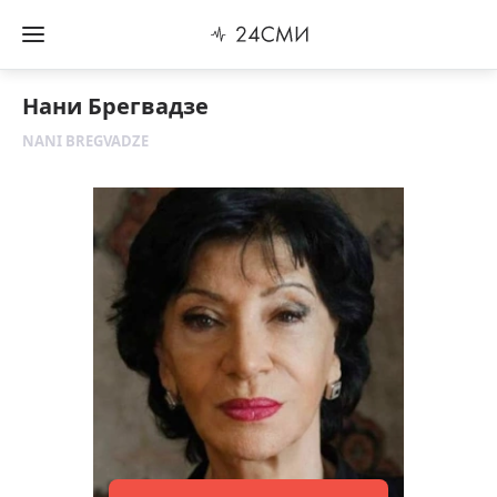
Нани Брегвадзе
NANI BREGVADZE