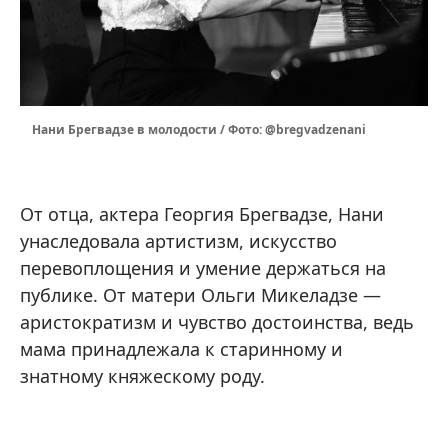
Нани Брегвадзе в молодости / Фото: @bregvadzenani
От отца, актера Георгия Брегвадзе, Нани
унаследовала артистизм, искусство
перевоплощения и умение держаться на
публике. От матери Ольги Микеладзе —
аристократизм и чувство достоинства, ведь
мама принадлежала к старинному и
знатному княжескому роду.