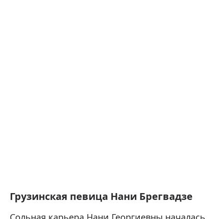
Грузинская певица Нани Брегвадзе
Сольная карьера Нани Георгиевны началась