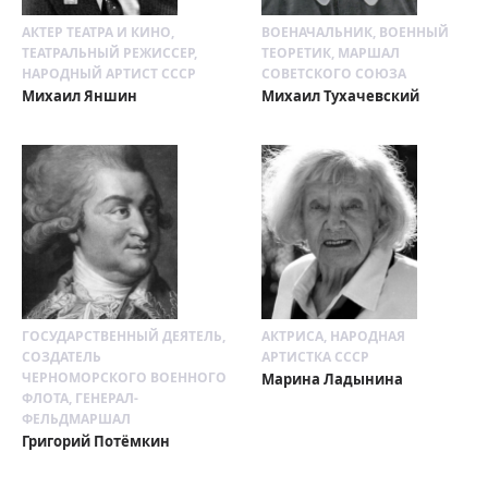
АКТЕР ТЕАТРА И КИНО,
ВОЕНАЧАЛЬНИК, ВОЕННЫЙ
ТЕАТРАЛЬНЫЙ РЕЖИССЕР,
ТЕОРЕТИК, МАРШАЛ
НАРОДНЫЙ АРТИСТ СССР
СОВЕТСКОГО СОЮЗА
Михаил Яншин
Михаил Тухачевский
ГОСУДАРСТВЕННЫЙ ДЕЯТЕЛЬ,
АКТРИСА, НАРОДНАЯ
СОЗДАТЕЛЬ
АРТИСТКА СССР
ЧЕРНОМОРСКОГО ВОЕННОГО
Марина Ладынина
ФЛОТА, ГЕНЕРАЛ-
ФЕЛЬДМАРШАЛ
Григорий Потёмкин