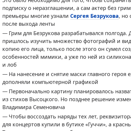
Это было необходимо для того, чтобы сохранить 
подписку о неразглашении, а сам актер без грим
премьеры многие узнали
Сергея Безрукова
, но
после выхода ленты
Грим для Безрукова разрабатывался полгода. 
пришлось изучить множество фотографий и вид
копию его лица, только после этого он сумел со
особенностей мимики, а уже по ней из силикона
и лоб
На нанесение и снятие маски главного героя 
дополняли компьютерной графикой
Первоначально картину планировалось назват
из стихов Высоцкого. Но позднее решение измен
Владимира Семеновича
Чтобы воссоздать наряды тех лет, реквизито
для концертов купили в бутике «Гуччи», а крас