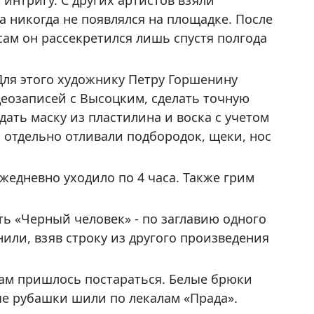
интригу. С других артистов взяли
а никогда не появлялся на площадке. После
 сам он рассекретился лишь спустя полгода
Для этого художнику Петру Горшенину
еозаписей с Высоцким, сделать точную
здать маску из пластилина и воска с учетом
 отдельно отливали подбородок, щеки, нос
ежедневно уходило по 4 часа. Также грим
ь «Черный человек» - по заглавию одного
или, взяв строку из другого произведения
рам пришлось постараться. Белые брюки
ные рубашки шили по лекалам «Прада».