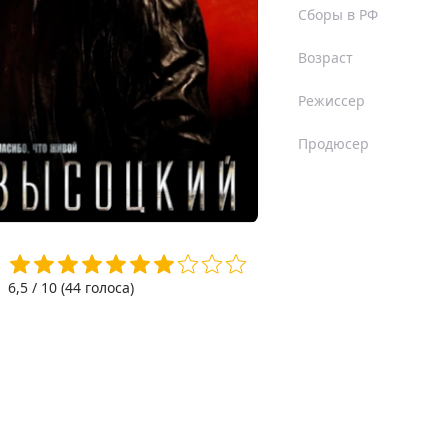
Сборы в РФ
Возраст
Режиссер
Продюсер
6,5
/ 10 (
44
голоса)