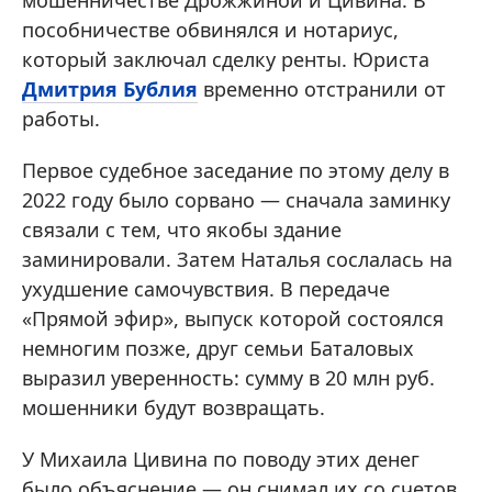
мошенничестве Дрожжиной и Цивина. В
пособничестве обвинялся и нотариус,
который заключал сделку ренты. Юриста
Дмитрия Бублия
временно отстранили от
работы.
Первое судебное заседание по этому делу в
2022 году было сорвано — сначала заминку
связали с тем, что якобы здание
заминировали. Затем Наталья сослалась на
ухудшение самочувствия. В передаче
«Прямой эфир», выпуск которой состоялся
немногим позже, друг семьи Баталовых
выразил уверенность: сумму в 20 млн руб.
мошенники будут возвращать.
У Михаила Цивина по поводу этих денег
было объяснение — он снимал их со счетов