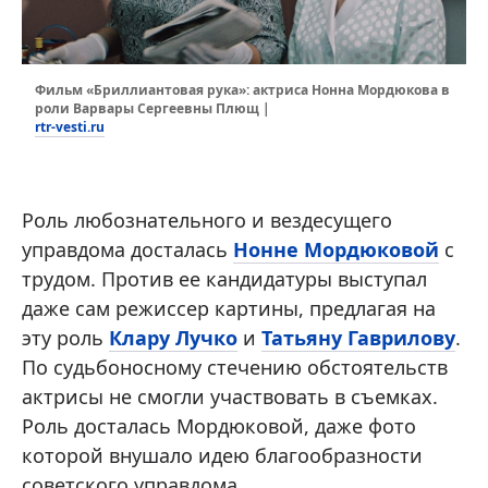
Фильм «Бриллиантовая рука»: актриса Нонна Мордюкова в
роли Варвары Сергеевны Плющ |
rtr-vesti.ru
Роль любознательного и вездесущего
управдома досталась
Нонне Мордюковой
с
трудом. Против ее кандидатуры выступал
даже сам режиссер картины, предлагая на
эту роль
Клару Лучко
и
Татьяну Гаврилову
.
По судьбоносному стечению обстоятельств
актрисы не смогли участвовать в съемках.
Роль досталась Мордюковой, даже фото
которой внушало идею благообразности
советского управдома.