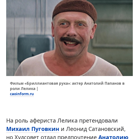
Фильм «Бриллиантовая рука»: актер Анатолий Папанов в
роли Лелика |
caoinform.ru
На роль афериста Лелика претендовали
Михаил Пуговкин
и Леонид Сатановский,
но Худсовет отдал предпочтение
Анатолию