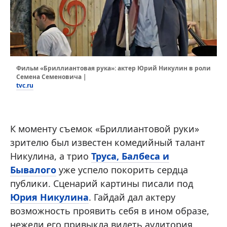
Фильм «Бриллиантовая рука»: актер Юрий Никулин в роли
Семена Семеновича |
tvc.ru
К моменту съемок «Бриллиантовой руки»
зрителю был известен комедийный талант
Никулина, а трио
Труса, Балбеса и
Бывалого
уже успело покорить сердца
публики. Сценарий картины писали под
Юрия Никулина
. Гайдай дал актеру
возможность проявить себя в ином образе,
нежели его привыкла видеть аудитория.