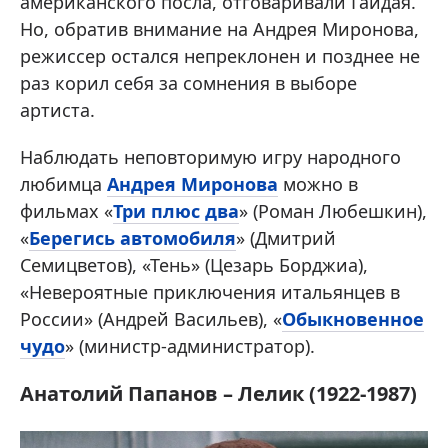
американского посла, отговаривали Гайдая.
Но, обратив внимание на Андрея Миронова,
режиссер остался непреклонен и позднее не
раз корил себя за сомнения в выборе
артиста.
Наблюдать неповторимую игру народного
любимца
Андрея Миронова
можно в
фильмах «
Три плюс два
» (Роман Любешкин),
«
Берегись автомобиля
» (Дмитрий
Семицветов), «Тень» (Цезарь Борджиа),
«Невероятные приключения итальянцев в
России» (Андрей Васильев), «
Обыкновенное
чудо
» (министр-администратор).
Анатолий Папанов – Лелик (1922-1987)