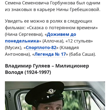
Семена Семеновича Горбункова был одним
из знаковых в карьере Нины Гребешковой.
Увидеть ее можно в ролях в следующих
фильмах: «Сказка о потерянном времени»
(Нина Сергеевна), «
Доживем до
понедельника
» (Аллочка), «12 стульев»
(Мусик), «
Спортлото-82
» (Клавдия
Антоновна), «
Легенда № 17
» (баба Саша).
Владимир Гуляев – Милиционер
Володя (1924-1997)