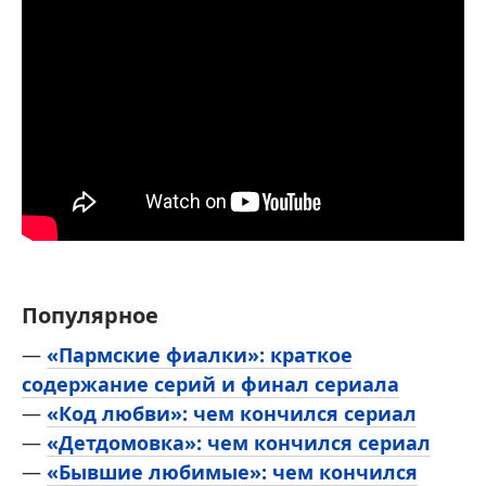
Популярное
—
«Пармские фиалки»: краткое
содержание серий и финал сериала
—
«Код любви»: чем кончился сериал
—
«Детдомовка»: чем кончился сериал
—
«Бывшие любимые»: чем кончился