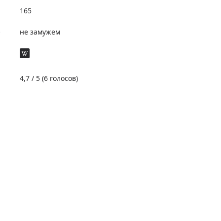
165
е
не замужем
4,7
/ 5 (
6
голосов)