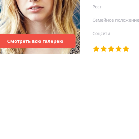
Рост
Семейное положени
Соцсети
Смотреть
всю
галерею