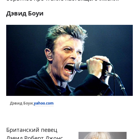
Дэвид Боуи
yahoo.com
Дэвид Боуи,
Британский певец
Дэвид Роберт Джонс,