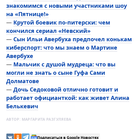
знакомимся с новыми участниками шоу
на «Пятнице!»
—
Крутой боевик по-питерски: чем
кончился сериал «Невский»
—
Сын Ильи Авербуха предпочел конькам
киберспорт: что мы знаем о Мартине
Авербухе
—
Мальчик с душой мудреца: что вы
могли не знать о сыне Гуфа Сами
Долматове
—
Дочь Седоковой отлично готовит и
работает официанткой: как живет Алина
Белькевич
АВТОР:
МАРГАРИТА РАЗГУЛЯЕВА
Подписаться в Google Новостях