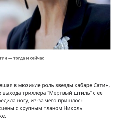
тин — тогда и сейчас
вшая в мюзикле роль звезды кабаре Сатин,
е выхода триллера “Мертвый штиль” с ее
едила ногу, из-за чего пришлось
 сцены с крупным планом Николь
ке.