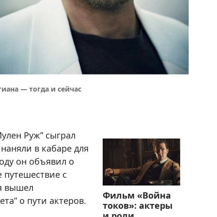
иана — тогда и сейчас
улен Руж” сыграл
 наняли в кабаре для
оду он объявил о
е путешествие с
я вышел
Фильм «Война
та” о пути актеров.
токов»: актеры
и роли