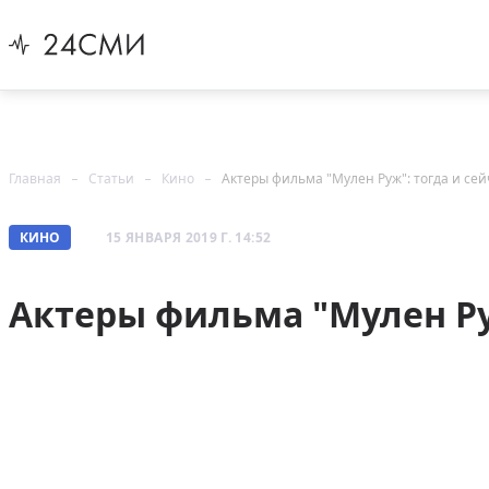
Главная
Статьи
Кино
Актеры фильма "Мулен Руж": тогда и сей
КИНО
15 ЯНВАРЯ 2019 Г. 14:52
Актеры фильма "Мулен Ру