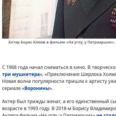
Актер Борис Клюев в фильме «На углу, у Патриарших».
С 1968 года начал сниматься в кино. В творческ
три мушкетера
», «Приключения Шерлока Холмса
Новая волна популярности пришла к артисту уже
сериале «
Воронины
».
Актер был трижды женат, а его единственный с
возрасте в 1993 году. В 2018-м Борису Владимир
Актера фильма «На углу, у Патриарших»
не стал