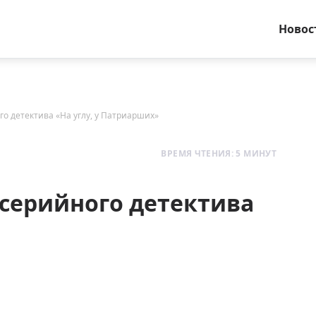
Новос
о детектива «На углу, у Патриарших»
ВРЕМЯ ЧТЕНИЯ: 5 МИНУТ
серийного детектива