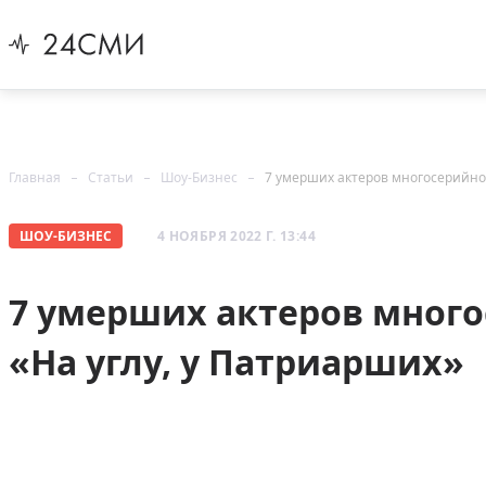
Главная
Статьи
Шоу-Бизнес
7 умерших актеров многосерийног
ШОУ-БИЗНЕС
4 НОЯБРЯ 2022 Г. 13:44
7 умерших актеров много
«На углу, у Патриарших»