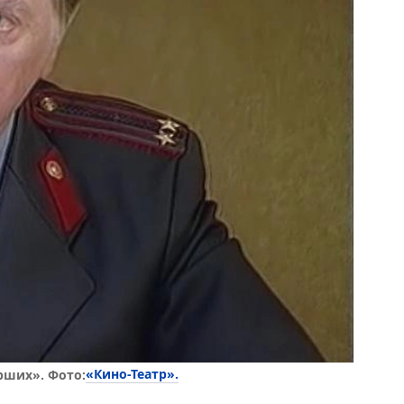
«Кино-Театр».
рших». Фото: