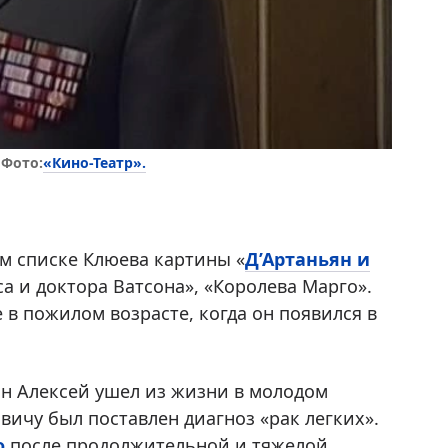
«Кино-Театр».
 Фото:
ом списке Клюева картины «
Д’Артаньян и
 и доктора Ватсона», «Королева Марго».
 в пожилом возрасте, когда он появился в
ын Алексей ушел из жизни в молодом
овичу был поставлен диагноз «рак легких».
о
после продолжительной и тяжелой