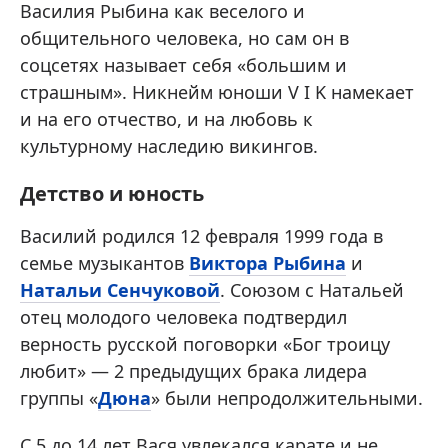
Василия Рыбина как веселого и
общительного человека, но сам он в
соцсетях называет себя «большим и
страшным». Никнейм юноши V I K намекает
и на его отчество, и на любовь к
культурному наследию викингов.
Детство и юность
Василий родился 12 февраля 1999 года в
семье музыкантов
Виктора Рыбина
и
Натальи Сенчуковой
. Союзом с Натальей
отец молодого человека подтвердил
верность русской поговорки «Бог троицу
любит» — 2 предыдущих брака лидера
группы «
Дюна
» были непродолжительными.
С 5 до 14 лет Вася увлекался карате и не