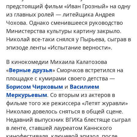
предстоящий фильм «Иван Грозный» на одну
из главных ролей — литейщика Андрея
Чохова. Однако сменившееся руководство
Министерства культуры картину закрыло.
Николай все-таки снялся у Пырьева, сыграв в
эпизоде ленты «Испытание верности».
В кинокомедии Михаила Калатозова
«
Верные друзья
» Сморчков встретился на
площадке с кумирами своего детства —
Борисом Чирковым
и
Василием
Меркурьевым
. Со вторым из актеров в
фильме того же режиссера «Летят журавли»
Николаю довелось сняться в общей сцене.
Недавний выпускник ВГИКа блестяще сыграл
в ленте, ставшей лауреатом Каннского
кинофестиваля, ключевой эпизод, после